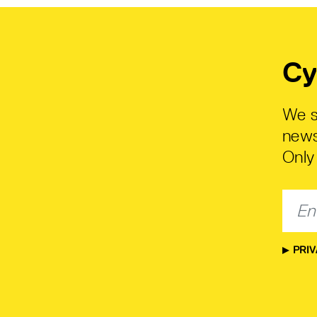
Cy
We s
news
Only 
PRIV