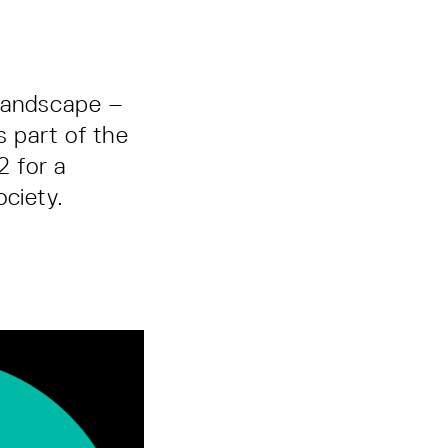
l landscape –
 part of the
2 for a
ciety.