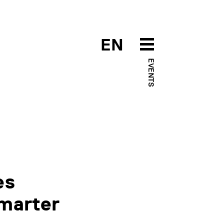
EN
EVENTS
es
smarter