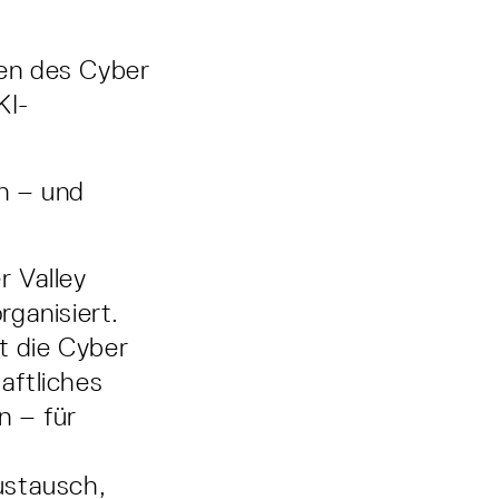
en des Cyber
KI-
in – und
r Valley
ganisiert.
t die Cyber
haftliches
n – für
ustausch,