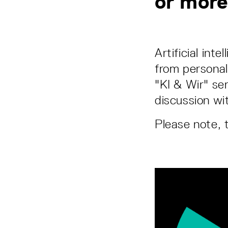
or mor
Artificial int
from personal
"KI & Wir" se
discussion wi
Please note, 