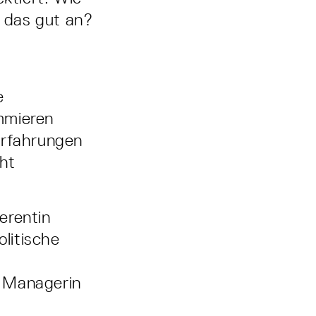
h das gut an?
e
mmieren
Erfahrungen
ht
erentin
litische
t Managerin