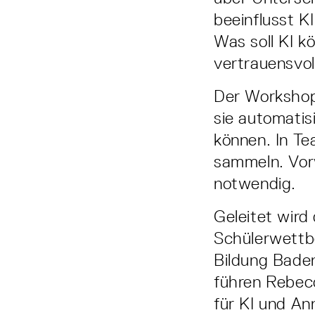
beeinflusst K
Was soll KI k
vertrauensvol
Der Workshop
sie automati
können. In Te
sammeln. Vor
notwendig.
Geleitet wird
Schülerwettb
Bildung Bade
führen Rebec
für KI und An