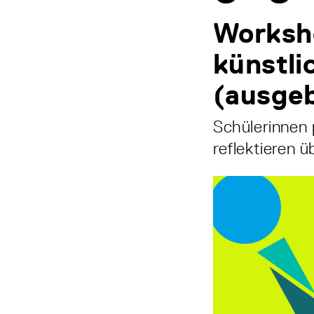
Worksho
künstli
(ausge
Schülerinnen
reflektieren ü