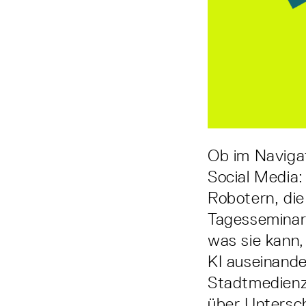
Ob im Navigat
Social Media:
Robotern, die
Tagesseminar
was sie kann,
KI auseinand
Stadtmedienze
über Untersc