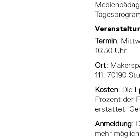
Medienpädago
Tagesprogra
Veranstaltu
Termin
: Mittw
16:30 Uhr
Ort
: Makersp
111, 70190 St
Kosten
: Die 
Prozent der F
erstattet. G
Anmeldung
: 
mehr möglich.