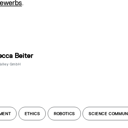
bewerbs
.
cca Beiter
Valley GmbH
MENT
ETHICS
ROBOTICS
SCIENCE COMMUN