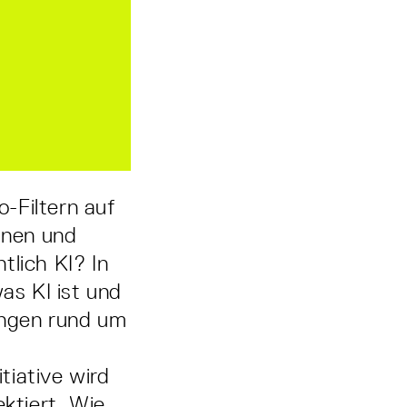
-Filtern auf
inen und
tlich KI? In
s KI ist und
ungen rund um
tiative wird
ktiert. Wie