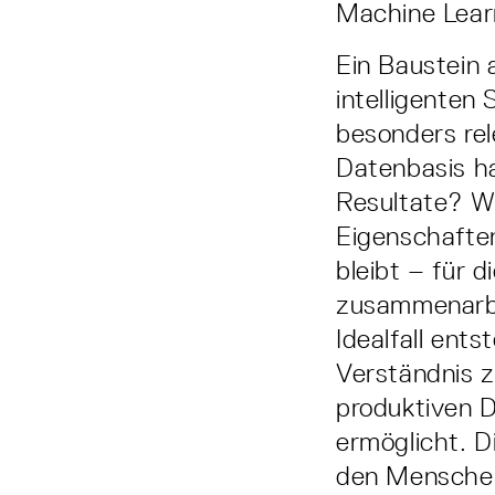
Machine Lear
Ein Baustein
intelligenten
besonders re
Datenbasis ha
Resultate? W
Eigenschafte
bleibt – für 
zusammenarbe
Idealfall ents
Verständnis 
produktiven D
ermöglicht. D
den Menschen