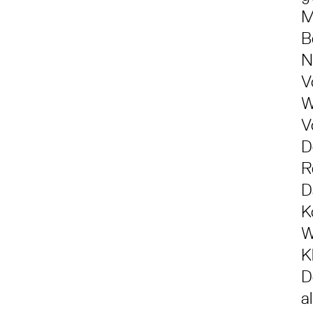
M
B
N
V
W
V
D
R
D
K
W
K
D
a