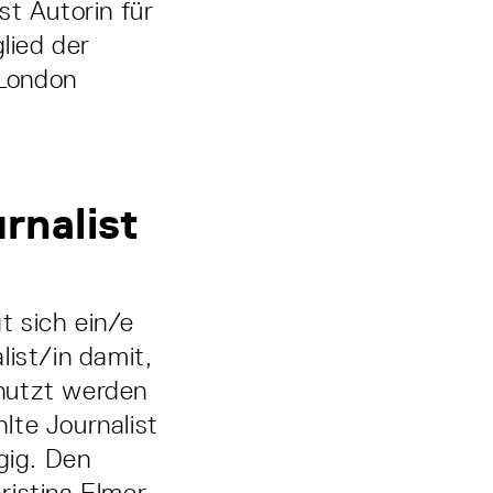
st Autorin für
lied der
 London
rnalist
t sich ein/e
list/in damit,
nutzt werden
lte Journalist
gig. Den
istina Elmer,