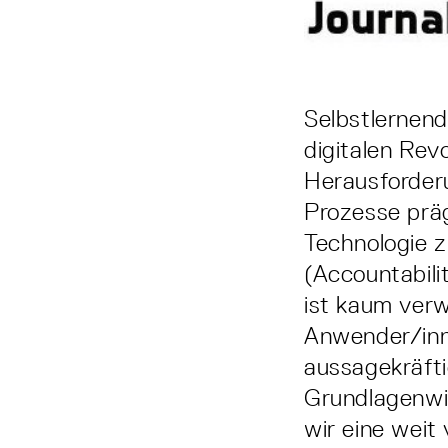
Selbstlernend
digitalen Rev
Herausforderu
Prozesse präg
Technologie z
(Accountabili
ist kaum verw
Anwender/inne
aussagekräfti
Grundlagenwis
wir eine weit 