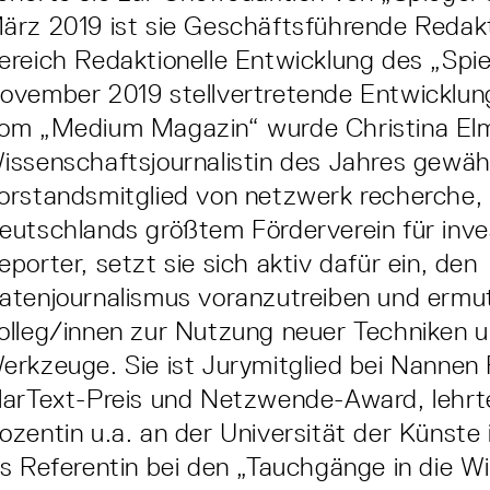
ärz 2019 ist sie Geschäftsführende Redak
ereich Redaktionelle Entwicklung des „Spieg
ovember 2019 stellvertretende Entwicklun
om „Medium Magazin“ wurde Christina Elm
issenschaftsjournalistin des Jahres gewähl
orstandsmitglied von netzwerk recherche,
eutschlands größtem Förderverein für inve
eporter, setzt sie sich aktiv dafür ein, den
atenjournalismus voranzutreiben und ermu
olleg/innen zur Nutzung neuer Techniken 
erkzeuge. Sie ist Jurymitglied bei Nannen 
larText-Preis und Netzwende-Award, lehrte
ozentin u.a. an der Universität der Künste 
ls Referentin bei den „Tauchgänge in die W