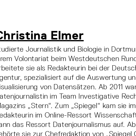
Christina Elmer
tudierte Journalistik und Biologie in Dortm
hrem Volontariat beim Westdeutschen Run
rbeitete sie als Redakteurin bei der Deuts
gentur, spezialisiert auf die Auswertung u
isualisierung von Datensätzen. Ab 2011 war
atenjournalistin im Team Investigative Re
agazins „Stern“. Zum „Spiegel“ kam sie im
edakteurin im Online-Ressort Wissenschaf
ann das Ressort Datenjournalismus auf. Ab
ehörte sie zur Chefredaktion von „Spiegel O