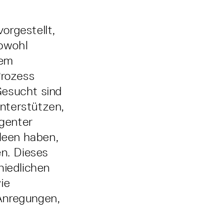
orgestellt,
sowohl
dem
Prozess
Gesucht sind
nterstützen,
igenter
deen haben,
en. Dieses
hiedlichen
ie
Anregungen,