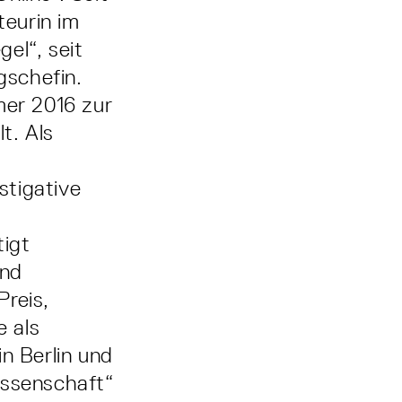
teurin im
el“, seit
gschefin.
er 2016 zur
t. Als
stigative
tigt
und
Preis,
 als
in Berlin und
issenschaft“