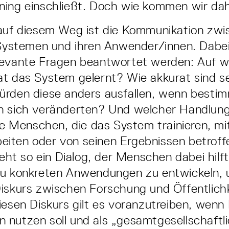
ning einschließt. Doch wie kommen wir da
 auf diesem Weg ist die Kommunikation zwi
 Systemen und ihren Anwender/innen. Dabe
levante Fragen beantwortet werden: Auf w
t das System gelernt? Wie akkurat sind s
ürden diese anders ausfallen, wenn besti
n sich veränderten? Und welcher Handlun
die Menschen, die das System trainieren, mi
iten oder von seinen Ergebnissen betroff
teht so ein Dialog, der Menschen dabei hilft,
zu konkreten Anwendungen zu entwickeln, 
iskurs zwischen Forschung und Öffentlich
iesen Diskurs gilt es voranzutreiben, wenn K
 nutzen soll und als „gesamtgesellschaftl