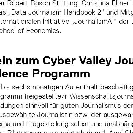
er Robert Bosch Stiftung. Christina Elmer i
as „Data Journalism Handbook 2“ und Mitg
nternationalen Initiative „JournalismAI“ der
chool of Economics.
in zum Cyber Valley Jou
idence Programm
- bis sechsmonatigen Aufenthalt beschäftig
ogramm freigestellte/r Wissenschaftsjourna
dungen sinnvoll für guten Journalismus ge
usgewählte Journalistin bzw. der ausgewäh
ma und Fragestellung selbst und unabhän
as Pilotprogramm macht ab dem 1. April Chr