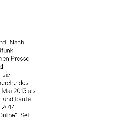
und. Nach
dfunk
chen Presse-
nd
 sie
cherche des
 Mai 2013 als
t und baute
 2017
nline“. Seit