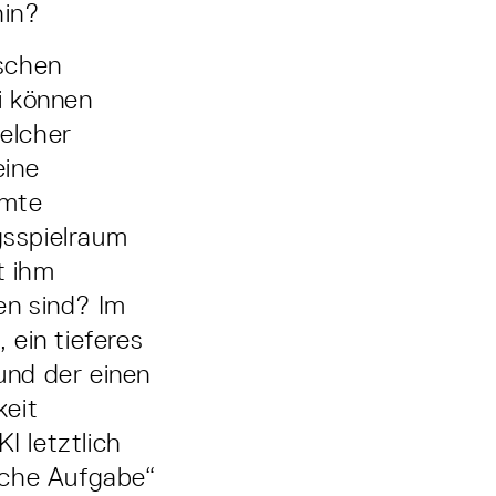
hin?
schen
i können
elcher
eine
mmte
gsspielraum
t ihm
en sind? Im
 ein tieferes
und der einen
keit
I letztlich
iche Aufgabe“