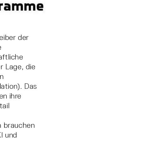
eiber der
e
ftliche
r Lage, die
en
lation). Das
en ihre
ail
ch brauchen
KI und