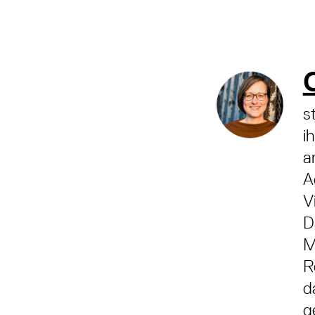
s
i
a
A
V
D
M
R
d
g