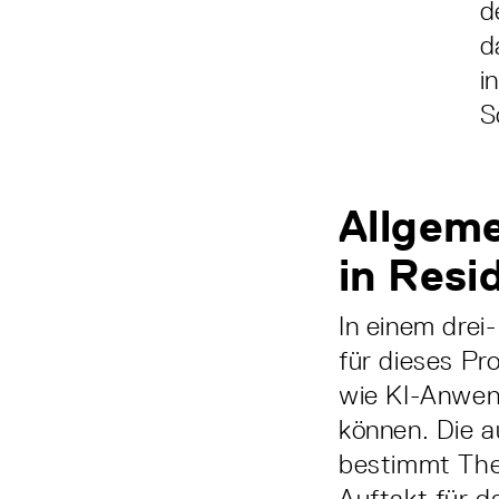
d
d
i
S
Allgeme
in Res
In einem drei
für dieses Pr
wie KI-Anwen
können. Die a
bestimmt The
Auftakt für d