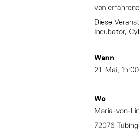
von erfahrene
Diese Veranst
Incubator, Cy
Wann
21. Mai, 15:0
Wo
Maria-von-Li
72076 Tübin