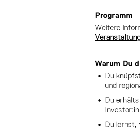
Programm
Weitere Infor
Veranstaltung
Warum Du di
Du knüpfst
und region
Du erhälts
Investor:i
Du lernst,