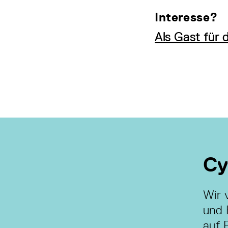
Interesse?
Als Gast für 
Cy
Wir 
und 
auf 