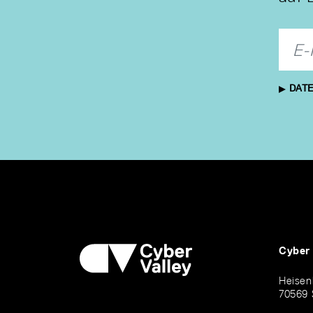
DATE
Cyber
Heisen
70569 