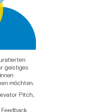
uratierten
r geistiges
innen
öhen möchten.
vator Pitch,
s Feedback