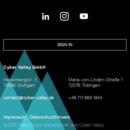
SIGN IN
Cyber Valley GmbH
Heisenbergstr. 3
Maria-von-Linden-Straße 1
70569 Stuttgart
72076 Tübingen
contact@cyber-valley.de
+49 711 689 1844
Impressum
|
Datenschutzhinweis
©2026 Max-Planck-Gesellschaft and Cyber Valley