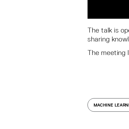
The talk is o
sharing know
The meeting l
MACHINE LEARN