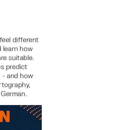
eel different
d learn how
re suitable.
s predict
s - and how
artography,
in German.