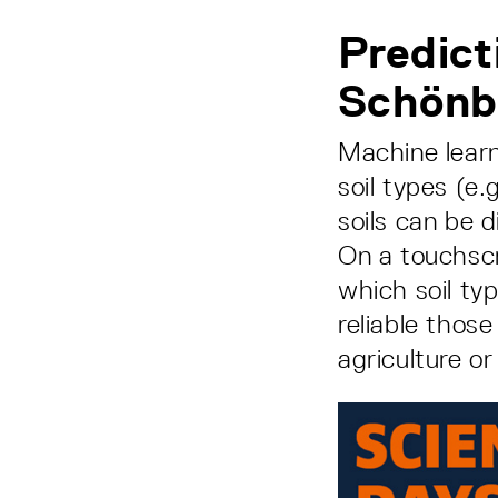
Predicti
Schönb
Machine learn
soil types (e
soils can be 
On a touchscr
which soil ty
reliable those
agriculture or