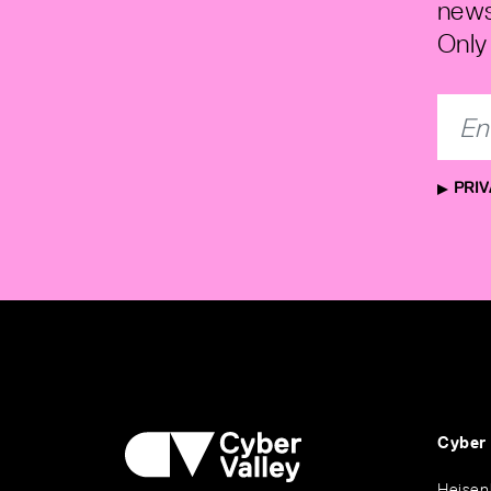
news
Only 
PRIV
Cyber
Heisen