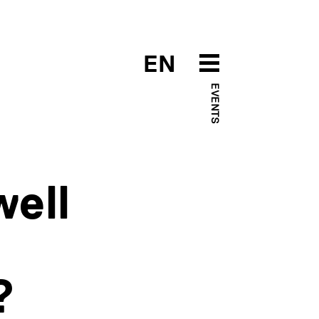
EN
EVENTS
ell
?