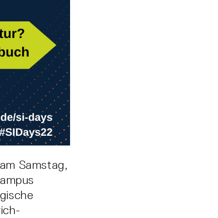
 am Samstag,
-Campus
ogische
ich-