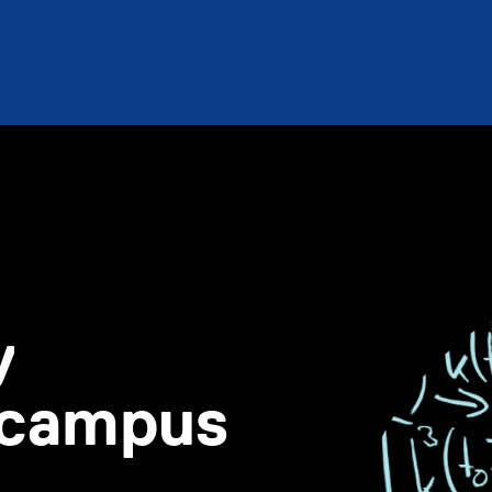
y
scampus