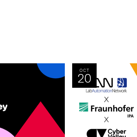
OCT
20