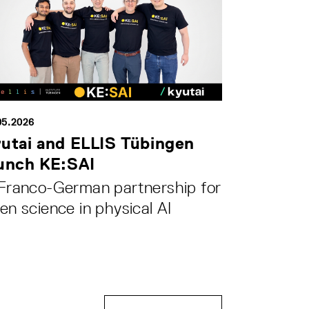
05.2026
utai and ELLIS Tübingen
unch KE:SAI
Franco-German partnership for
en science in physical AI