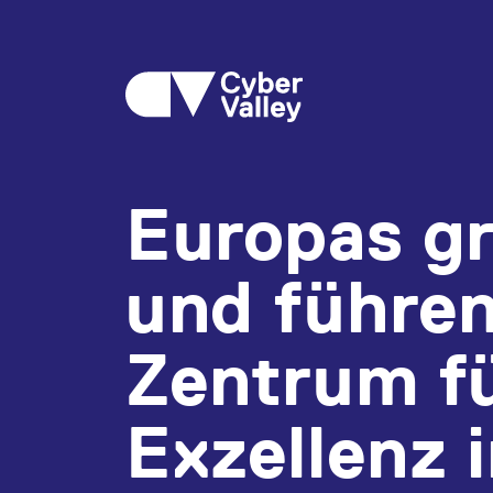
Europas g
und führe
Zentrum f
Exzellenz i