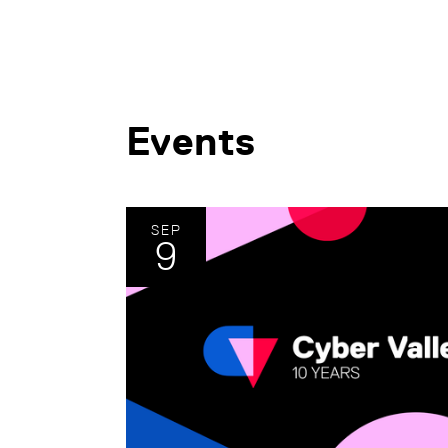
Events
SEP
9