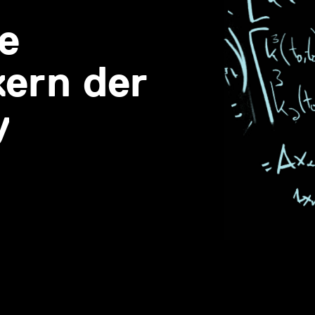
e
ern der
y