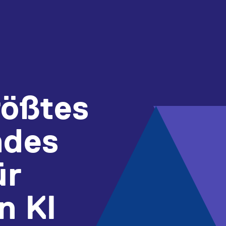
rößtes
ndes
ür
n KI