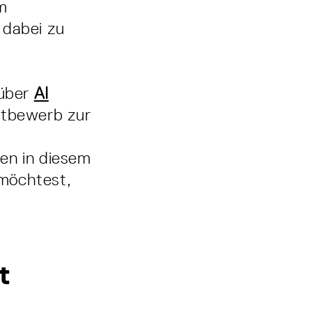
m
dabei zu
 über
AI
ttbewerb zur
en in diesem
 möchtest,
t