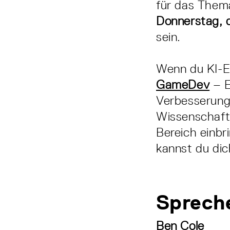
für das Thema
Donnerstag, d
sein.
Wenn du KI-Ex
GameDev
– E
Verbesserung 
Wissenschaftl
Bereich einb
kannst du di
Spreche
Ben Cole