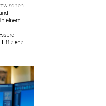
n zwischen
 und
 in einem
essere
 Effizienz