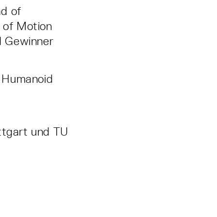
d of
 of Motion
d Gewinner
s Humanoid
uttgart und TU