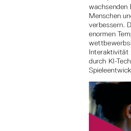
wachsenden Be
Menschen und 
verbessern. D
enormen Tempo
wettbewerbsi
Interaktivitä
durch KI-Tech
Spieleentwick