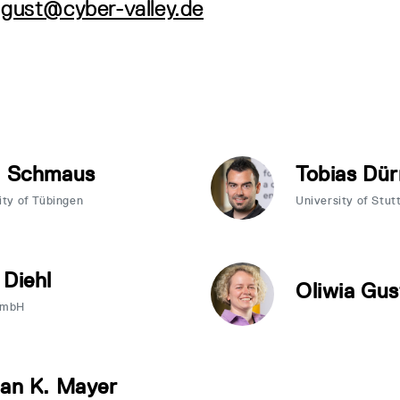
a.gust@cyber-valley.de
a Schmaus
Tobias Dür
ity of Tübingen
University of Stut
 Diehl
Oliwia Gus
GmbH
ian K. Mayer