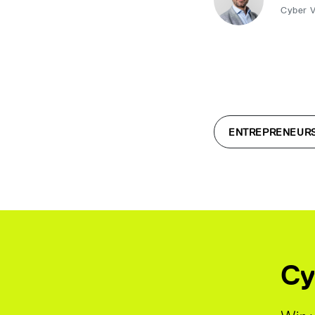
Cyber 
ENTREPRENEUR
Cy