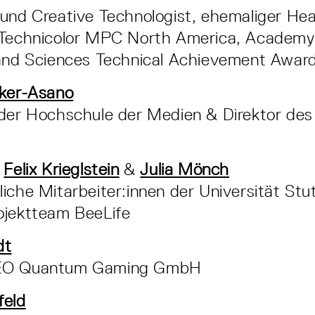
und Creative Technologist, ehemaliger Hea
 Technicolor MPC North America, Academy
 and Sciences Technical Achievement Awar
cker-Asano
 der Hochschule der Medien & Direktor de
,
Felix Krieglstein
&
Julia Mönch
iche Mitarbeiter:innen der Universität St
ojektteam BeeLife
dt
EO Quantum Gaming GmbH
feld