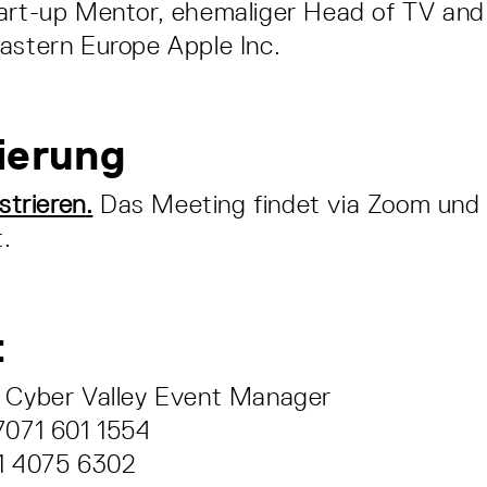
tart-up Mentor, ehemaliger Head of TV an
astern Europe Apple Inc.
ierung
istrieren
.
Das Meeting findet via Zoom und i
.
t
– Cyber Valley Event Manager
7071 601 1554
51 4075 6302